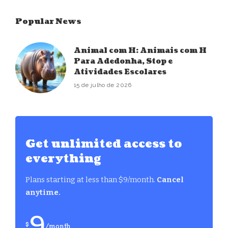
Popular News
Animal com H: Animais com H
Para Adedonha, Stop e
Atividades Escolares
15 de julho de 2026
Get unlimited access to
everything
Plans starting at less than $9/month.
Cancel
anytime.
9
$
/month