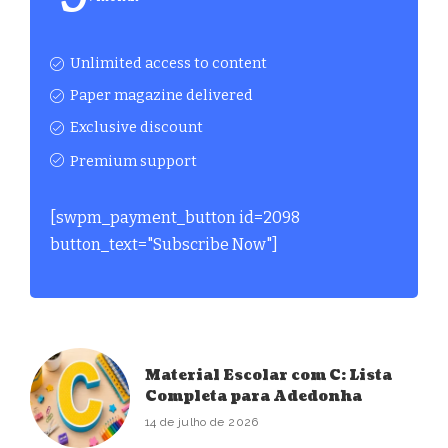
Unlimited access to content
Paper magazine delivered
Exclusive discount
Premium support
[swpm_payment_button id=2098
button_text="Subscribe Now"]
Material Escolar com C: Lista
Completa para Adedonha
14 de julho de 2026