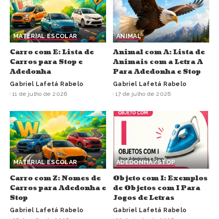
MATERIAL ESCOLAR
ANIMAL
Carro com E: Lista de
Animal com A: Lista de
Carros para Stop e
Animais com a Letra A
Adedonha
Para Adedonha e Stop
Gabriel Lafetá Rabelo
Gabriel Lafetá Rabelo
11 de julho de 2026
17 de julho de 2026
MATERIAL ESCOLAR
ADEDONHA/STOP
Carro com Z: Nomes de
Objeto com I: Exemplos
Carros para Adedonha e
de Objetos com I Para
Stop
Jogos de Letras
Gabriel Lafetá Rabelo
Gabriel Lafetá Rabelo