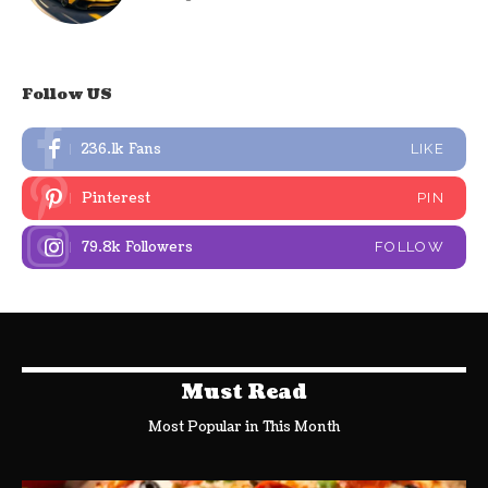
Follow US
236.1k
Fans
LIKE
Pinterest
PIN
79.8k
Followers
FOLLOW
Must Read
Most Popular in This Month