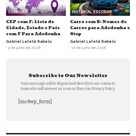
COMIDAS
MATERIAL ESCOLAR
CEP com F: Lista de
Carro com B: Nomes de
Cidade, Estado e País
Carros para Adedonha e
com F Para Adedonha
Stop
Gabriel Lafetá Rabelo
Gabriel Lafetá Rabelo
3 de julho de 2026
17 de julho de 2026
Subscribe to Our Newsletter
Your message will be dispatched directly to our contacts
team who will answer as soon as they can Privacy Policy.
[mc4wp_form]